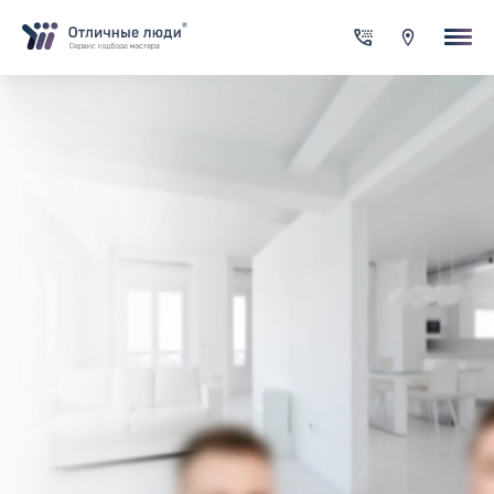
Ваша заявка
За каждый оформленный заказ вы получаете Cash-back на сво
счет
Итого:
0.00
руб.
Указанная сумма не является публичной офертой и может
меняться в зависимости от сложности работы
Контактная информация
Имя*
Город*
Адрес*
Телефон*
Опишите задачу