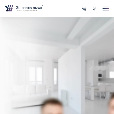
Ваша заявка
За каждый оформленный заказ вы получаете Cash-back на сво
счет
Итого:
0.00
руб.
Указанная сумма не является публичной офертой и может
меняться в зависимости от сложности работы
Контактная информация
Имя*
Город*
Адрес*
Телефон*
Опишите задачу