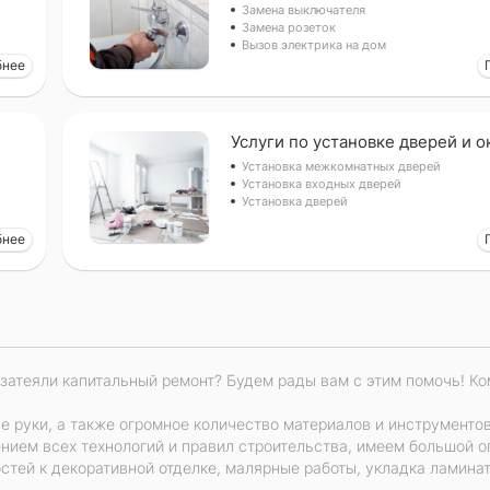
Замена выключателя
Замена розеток
Вызов электрика на дом
бнее
очнее оценить задачу)
Услуги по установке дверей и о
Установка межкомнатных дверей
Заказать
Установка входных дверей
Установка дверей
бнее
 затеяли капитальный ремонт? Будем рады вам с этим помочь! К
руки, а также огромное количество материалов и инструментов. 
ием всех технологий и правил строительства, имеем большой о
стей к декоративной отделке, малярные работы, укладка ламина