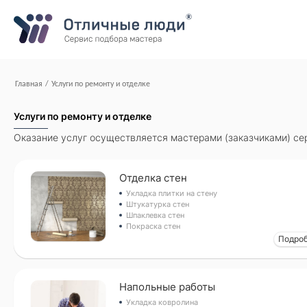
Ваша заявка
За каждый оформленный заказ вы получаете Cash-back на свой
Итого:
0.00
руб.
Указанная сумма не является публичной офертой и может меня
Контактная информация
Имя*
Главная
/
Услуги по ремонту и отделке
Услуги по ремонту и отделке
Город*
Оказание услуг осуществляется мастерами (заказчиками) се
Адрес*
Отделка стен
Укладка плитки на стену
Штукатурка стен
Шпаклевка стен
Телефон*
Покраска стен
Подро
Опишите задачу
Напольные работы
Укладка ковролина